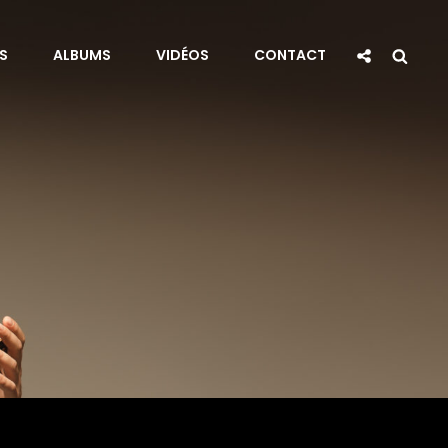
Social
Sea
S
ALBUMS
VIDÉOS
CONTACT
Share