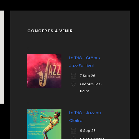
CONCERTS À VENIR
Lo Triò - Gréoux
Jazz Festival
7 Sep 26
Gréoux-Les-
Bains
Lo Triò - Jazz au
Cloître
9 Sep 26