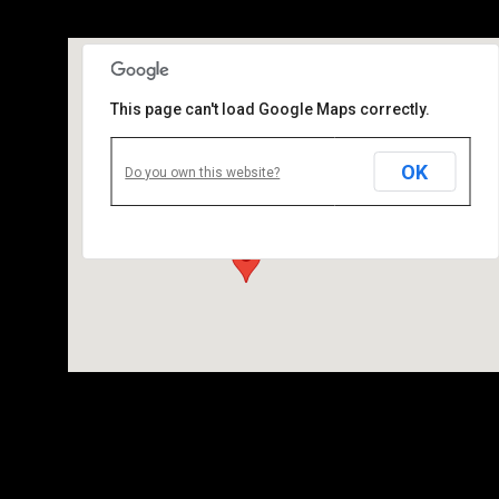
This page can't load Google Maps correctly.
OK
Zürich
Do you own this website?
Zürich - Zürich
Details