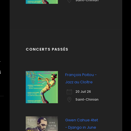
Saint-Chinian
CONCERTS PASSÉS
T
S
François Poitou -
Jazz au Cloître
20 Juil 26
Saint-Chinian
Gwen Cahue 4tet
- Django in June