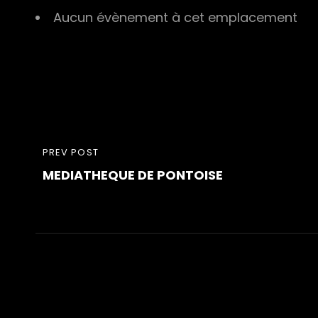
Aucun évènement à cet emplacement
Navigation
PREVIOUS
PREV POST
de
MEDIATHEQUE DE PONTOISE
POST
l’article