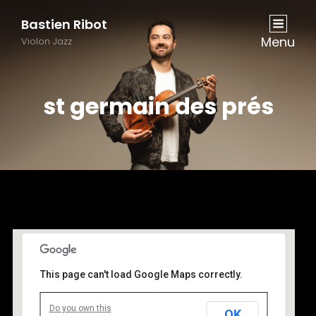
Bastien Ribot
Menu
Violon Jazz
st germain des prés
This page can't load Google Maps correctly.
Do you own this
OK
st germain des prés