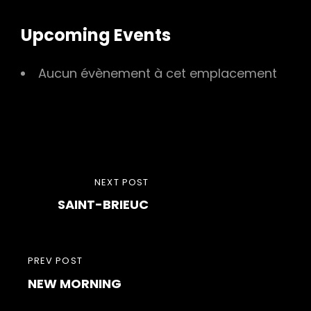
Upcoming Events
Aucun évènement à cet emplacement
Navigation
NEXT
NEXT POST
de
SAINT-BRIEUC
POST
l’article
PREVIOUS
PREV POST
NEW MORNING
POST