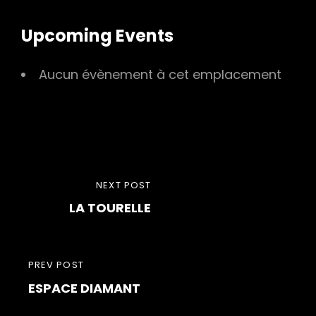
Upcoming Events
Aucun évènement à cet emplacement
Navigation
NEXT
NEXT POST
de
LA TOURELLE
POST
l’article
PREVIOUS
PREV POST
ESPACE DIAMANT
POST