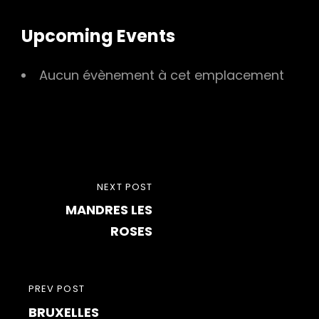
Upcoming Events
Aucun évènement à cet emplacement
Navigation
NEXT
NEXT POST
de
MANDRES LES
POST
l’article
ROSES
PREVIOUS
PREV POST
BRUXELLES
POST