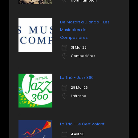
Northhampton
De Mozart à Django - Les
Musicales de
Compesières
31 Mai 26
Compesières
Lo Triò - Jazz 360
29 Mai 26
Latresne
Lo Triò - Le Cerf Volant
4 Avr 26