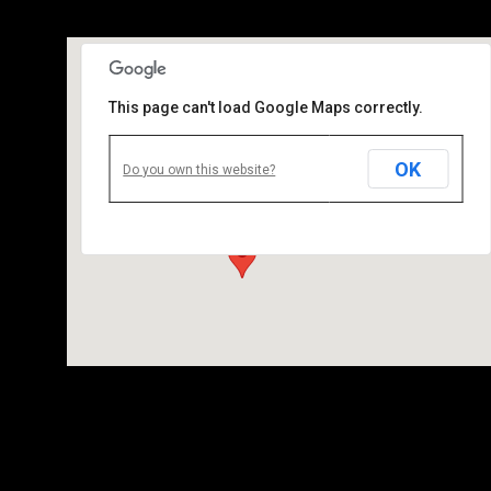
This page can't load Google Maps correctly.
OK
L’Improviste
Do you own this website?
34 Quai de la Loire, 75019 Paris - Paris
Details