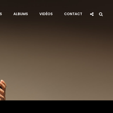
Social
Sea
S
ALBUMS
VIDÉOS
CONTACT
Share