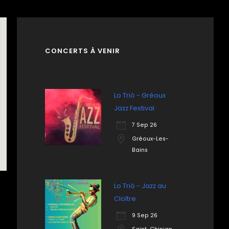
CONCERTS À VENIR
Lo Triò - Gréoux
Jazz Festival
7 Sep 26
Gréoux-Les-
Bains
Lo Triò - Jazz au
Cloître
9 Sep 26