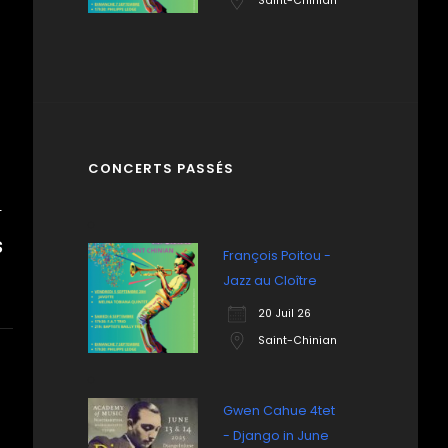
Saint-Chinian
CONCERTS PASSÉS
T
S
François Poitou -
Jazz au Cloître
20 Juil 26
Saint-Chinian
Gwen Cahue 4tet
- Django in June