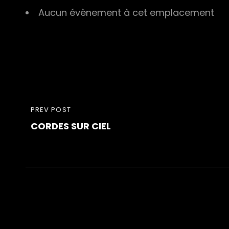
Aucun évènement à cet emplacement
Navigation
PREVIOUS
PREV POST
de
CORDES SUR CIEL
POST
l’article