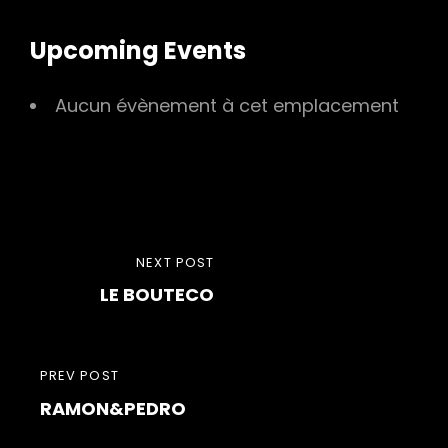
Upcoming Events
Aucun évènement à cet emplacement
Navigation
NEXT
NEXT POST
de
LE BOUTECO
POST
l’article
PREVIOUS
PREV POST
RAMON&PEDRO
POST