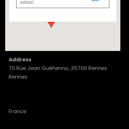
website?
70 Rue Jean Guéhenno, 35700 Rennes - Rennes
Details
Address
70 Rue Jean Guéhenno, 35700 Rennes
Rennes
France