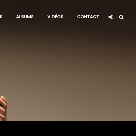
Social
Sea
S
ALBUMS
VIDÉOS
CONTACT
Share