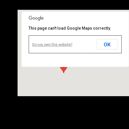
This page can't load Google Maps correctly.
OK
dynamo
Do you own this website?
104 Avenue Simon Bolivar, 75019 Paris - Paris
Details