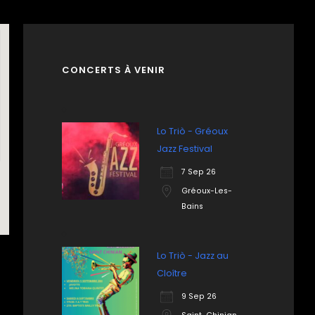
CONCERTS À VENIR
Lo Triò - Gréoux
Jazz Festival
7 Sep 26
Gréoux-Les-
Bains
Lo Triò - Jazz au
Cloître
9 Sep 26