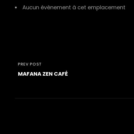
Aucun évènement à cet emplacement
Navigation
PREVIOUS
PREV POST
de
MAFANA ZEN CAFÉ
POST
l’article