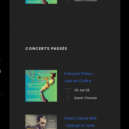
Saint-Chinian
CONCERTS PASSÉS
T
S
François Poitou -
Jazz au Cloître
20 Juil 26
Saint-Chinian
Gwen Cahue 4tet
- Django in June