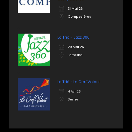
31 Mai 26
Compesières
Lo Triò - Jazz 360
29 Mai 26
Latresne
Lo Triò - Le Cerf Volant
4 Avr 26
Serres