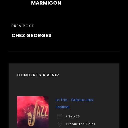
l’article
MARMIGON
PREVIOUS
PREV POST
CHEZ GEORGES
POST
CONCERTS À VENIR
Lo Triò - Gréoux Jazz
Festival
7 Sep 26
Gréoux-Les-Bains