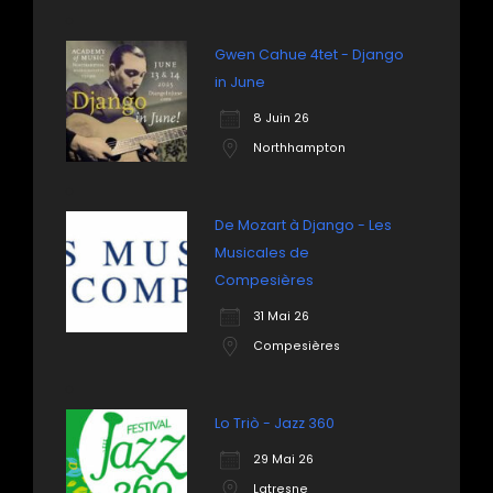
Gwen Cahue 4tet - Django
in June
8 Juin 26
Northhampton
De Mozart à Django - Les
Musicales de
Compesières
31 Mai 26
Compesières
Lo Triò - Jazz 360
29 Mai 26
Latresne