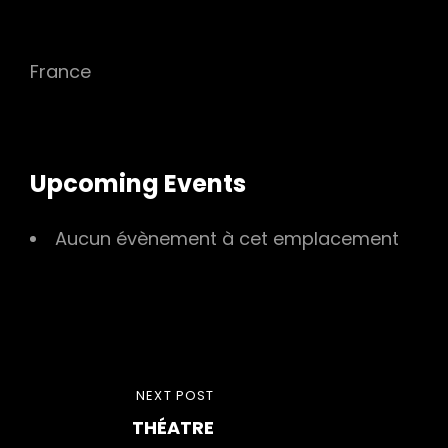
France
Upcoming Events
Aucun évènement à cet emplacement
Navigation
NEXT
NEXT POST
de
THÉATRE
POST