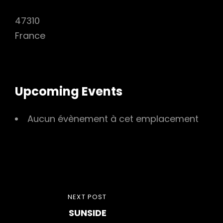
47310
France
Upcoming Events
Aucun évènement à cet emplacement
Navigation
NEXT
NEXT POST
de
SUNSIDE
POST