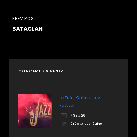
l’article
PREVIOUS
PREV POST
BATACLAN
POST
CONCERTS À VENIR
Lo Triò - Gréoux Jazz
Festival
7 Sep 26
Gréoux-Les-Bains