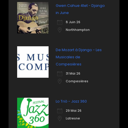
Gwen Cahue 4tet - Django
in June
8 Juin 26
Northhampton
De Mozart à Django - Les
Musicales de
Compesières
31 Mai 26
Compesières
Lo Triò - Jazz 360
29 Mai 26
Latresne