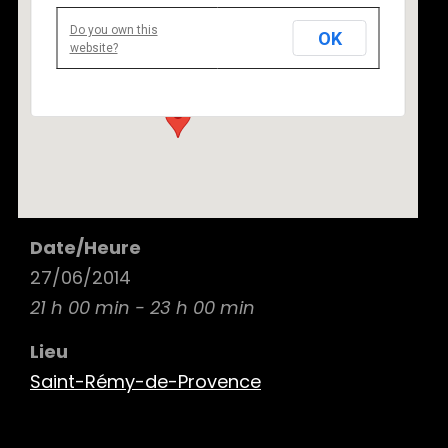
Do you own this
OK
Saint-Rémy-de-Provence
website?
Saint-Rémy-de-Provence - Saint-Rémy-de-Provence
Details
Date/Heure
27/06/2014
21 h 00 min - 23 h 00 min
Lieu
Saint-Rémy-de-Provence