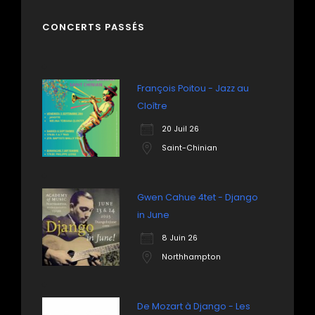
CONCERTS PASSÉS
François Poitou - Jazz au
Cloître
20 Juil 26
Saint-Chinian
Gwen Cahue 4tet - Django
in June
8 Juin 26
Northhampton
De Mozart à Django - Les