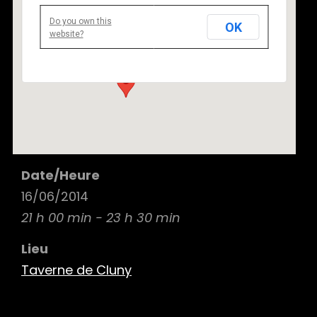
Do you own this
OK
Taverne de Cluny
website?
54 rue de la Harpe 75005 Paris - Paris
Details
Date/Heure
16/06/2014
21 h 00 min - 23 h 30 min
Lieu
Taverne de Cluny