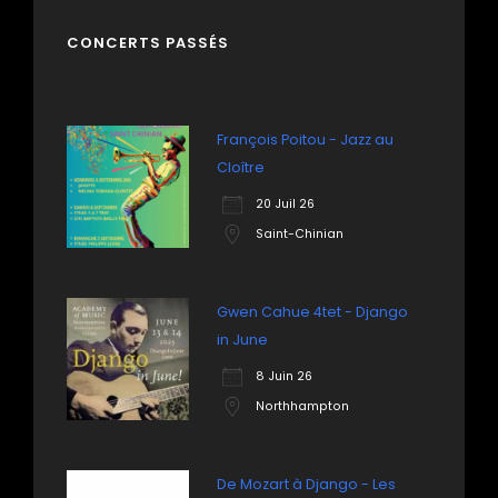
CONCERTS PASSÉS
François Poitou - Jazz au
Cloître
20 Juil 26
Saint-Chinian
Gwen Cahue 4tet - Django
in June
8 Juin 26
Northhampton
De Mozart à Django - Les