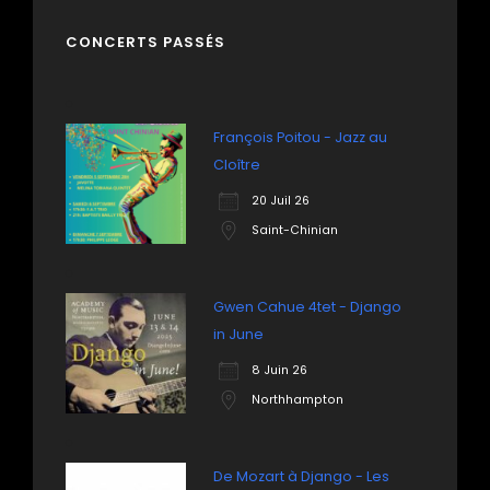
CONCERTS PASSÉS
François Poitou - Jazz au
Cloître
20 Juil 26
Saint-Chinian
Gwen Cahue 4tet - Django
in June
8 Juin 26
Northhampton
De Mozart à Django - Les