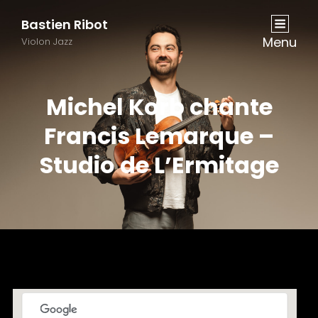
Bastien Ribot
Menu
Violon Jazz
Michel Korb chante
Francis Lemarque –
Studio de L’Ermitage