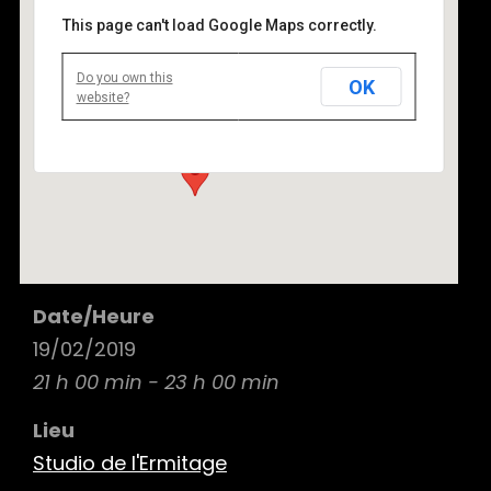
This page can't load Google Maps correctly.
Do you own this
OK
Studio de l’Ermitage
website?
8 Rue de l'Ermitage, 75020 Paris - Paris
Details
Date/Heure
19/02/2019
21 h 00 min - 23 h 00 min
Lieu
Studio de l'Ermitage