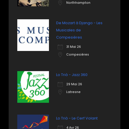
Northhampton
De Mozart à Django - Les
Musicales de
Compesières
31 Mai 26
Compesières
Lo Triò - Jazz 360
29 Mai 26
Latresne
Lo Triò - Le Cerf Volant
4 Avr 26