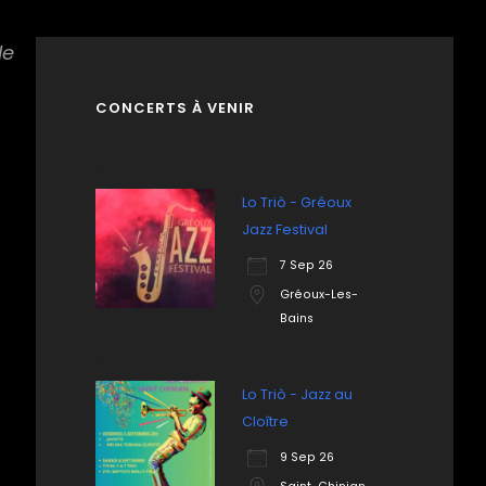
le
CONCERTS À VENIR
Lo Triò - Gréoux
Jazz Festival
7 Sep 26
Gréoux-Les-
Bains
Lo Triò - Jazz au
Cloître
9 Sep 26