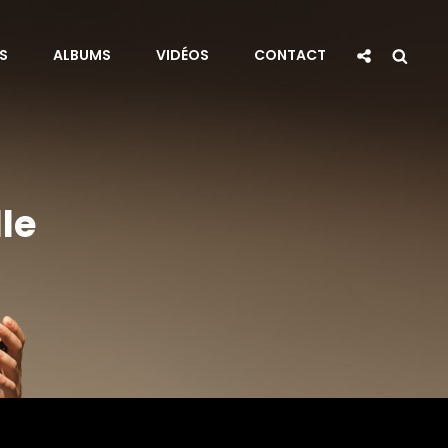
Social
Sea
S
ALBUMS
VIDÉOS
CONTACT
Share
le