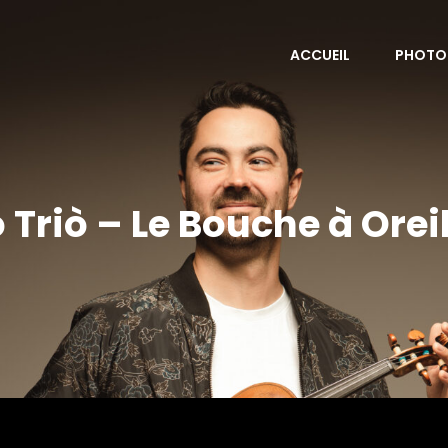
ACCUEIL
PHOTO
o Triò – Le Bouche à Oreil