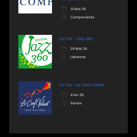
31 Mai 26
Compesières
Lo Triò - Jazz 360
29 Mai 26
Latresne
Lo Triò - Le Cerf Volant
4 Avr 26
Serres