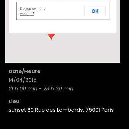
Do you own this
OK
sunset 60 Rue des Lombards, 75001 Paris
website?
60 Rue des Lombards, 75001 Paris - Paris
Details
Date/Heure
14/04/2015
21 h 00 min - 23 h 30 min
Lieu
sunset 60 Rue des Lombards, 75001 Paris