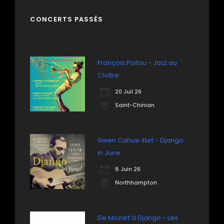
CONCERTS PASSÉS
François Poitou - Jazz au
Cloître
20 Juil 26
Saint-Chinian
Gwen Cahue 4tet - Django
in June
8 Juin 26
Northhampton
De Mozart à Django - Les