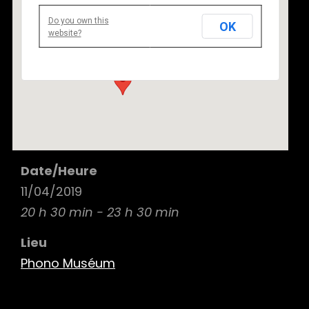
Phono Muséum
Do you own this
OK
53 Boulevard de Rochechouart, 75009 Paris -
website?
Paris
Details
Date/Heure
11/04/2019
20 h 30 min - 23 h 30 min
Lieu
Phono Muséum