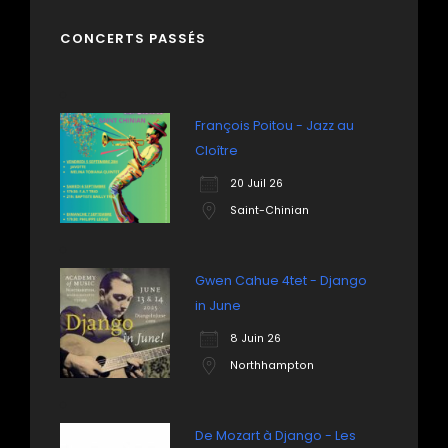
CONCERTS PASSÉS
François Poitou - Jazz au
Cloître
20 Juil 26
Saint-Chinian
Gwen Cahue 4tet - Django
in June
8 Juin 26
Northhampton
De Mozart à Django - Les