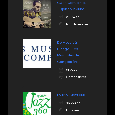
Gwen Cahue 4tet
- Django in June
8 Juin 26
Northhampton
De Mozart à
Django - Les
Musicales de
Compesières
31 Mai 26
Compesières
Lo Triò - Jazz 360
29 Mai 26
Latresne