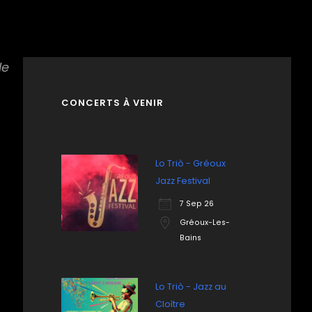
le
CONCERTS À VENIR
Lo Triò - Gréoux
Jazz Festival
7 Sep 26
Gréoux-Les-
Bains
Lo Triò - Jazz au
Cloître