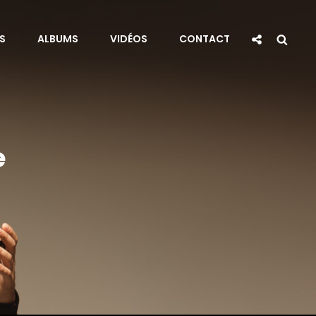
Social
Sea
S
ALBUMS
VIDÉOS
CONTACT
Share
e