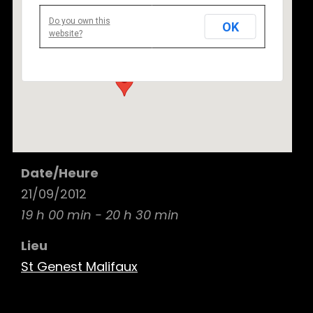
Do you own this
OK
St Genest Malifaux
website?
42660 - St Genest Malifaux
Details
Date/Heure
21/09/2012
19 h 00 min - 20 h 30 min
Lieu
St Genest Malifaux