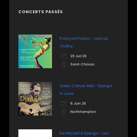
CONCERTS PASSÉS
François Poitou - Jazz au
Cloître
20 Juil 26
Saint-Chinian
Gwen Cahue 4tet - Django
in June
8 Juin 26
Northhampton
De Mozart à Django - Les