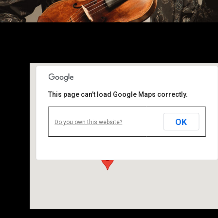
This page can't load Google Maps correctly.
OK
Le Mans
Do you own this website?
le mans - le mans
Details