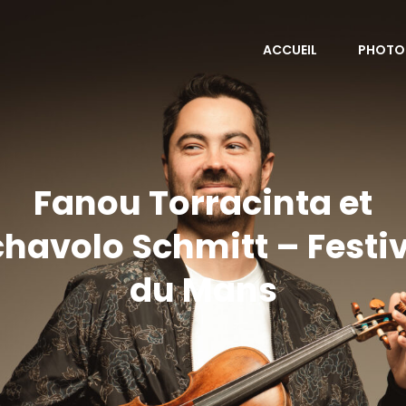
ACCUEIL
PHOTO
Fanou Torracinta et
havolo Schmitt – Festi
du Mans