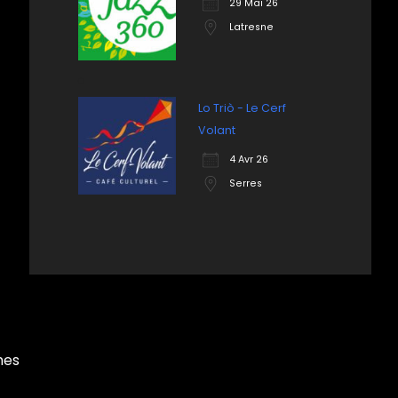
29 Mai 26
Latresne
Lo Triò - Le Cerf
Volant
4 Avr 26
Serres
mes