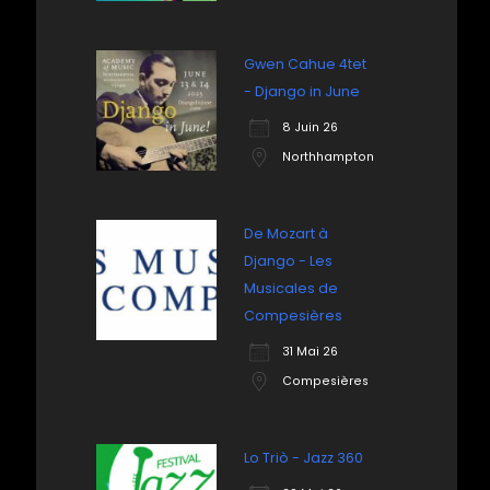
Gwen Cahue 4tet
- Django in June
8 Juin 26
Northhampton
De Mozart à
Django - Les
Musicales de
Compesières
31 Mai 26
Compesières
Lo Triò - Jazz 360