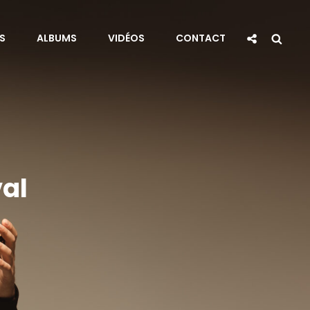
Social
Sea
S
ALBUMS
VIDÉOS
CONTACT
Share
val