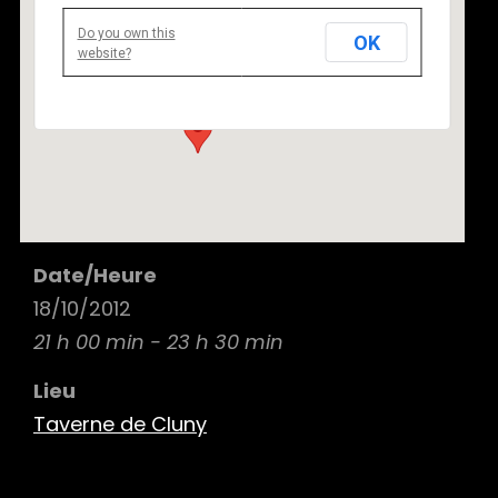
Do you own this
OK
Taverne de Cluny
website?
54 rue de la Harpe 75005 Paris - Paris
Details
Date/Heure
18/10/2012
21 h 00 min - 23 h 30 min
Lieu
Taverne de Cluny