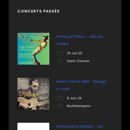
CONCERTS PASSÉS
François Poitou - Jazz au
Cloître
20 Juil 26
Saint-Chinian
Gwen Cahue 4tet - Django
in June
8 Juin 26
Northhampton
De Mozart à Django - Les