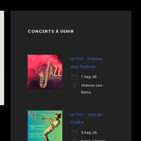
CONCERTS À VENIR
Lo Triò - Gréoux
Jazz Festival
7 Sep 26
Gréoux-Les-
Bains
Lo Triò - Jazz au
Cloître
9 Sep 26