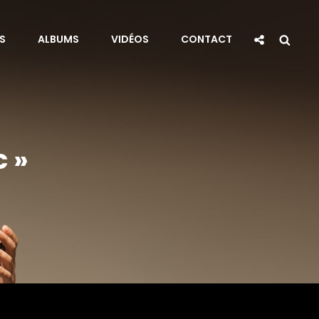
Social
Sea
S
ALBUMS
VIDÉOS
CONTACT
Share
 »