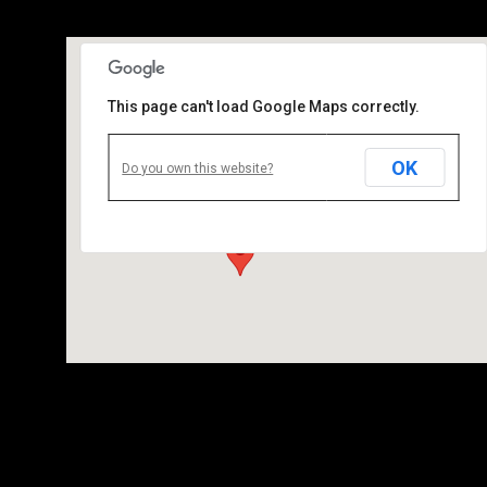
This page can't load Google Maps correctly.
OK
Camping du Lac
Do you own this website?
Labarre 09000 Foix France - Foix
Details