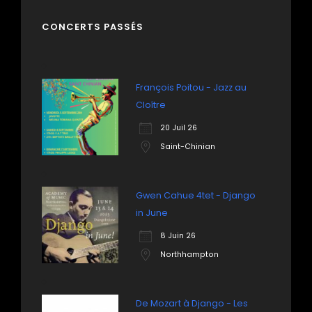
CONCERTS PASSÉS
François Poitou - Jazz au
Cloître
20 Juil 26
Saint-Chinian
Gwen Cahue 4tet - Django
in June
8 Juin 26
Northhampton
De Mozart à Django - Les