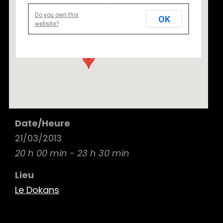
Do you own this
OK
Le Dokans
website?
117 RUE LAURISTON 75116 paris - paris
Details
Date/Heure
21/03/2013
20 h 00 min - 23 h 30 min
Lieu
Le Dokans